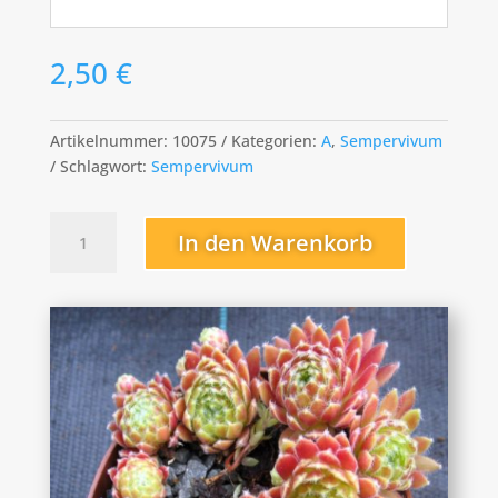
2,50
€
Artikelnummer:
10075
Kategorien:
A
,
Sempervivum
Schlagwort:
Sempervivum
Apache
In den Warenkorb
Menge