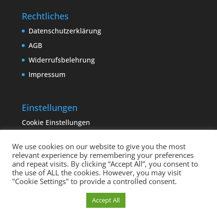
Rechtliches
Datenschutzerklärung
AGB
Widerrufsbelehrung
Impressum
Einstellungen
Cookie Einstellungen
We use cookies on our website to give you the most
relevant experience by remembering your preferences
and repeat visits. By clicking “Accept All”, you consent to
the use of ALL the cookies. However, you may visit
"Cookie Settings" to provide a controlled consent.
Copyright sempervivum.info 2023 | Designed by
Cookie Einstellungen
Accept All
binderland.de
| Supported by
ITTCOM