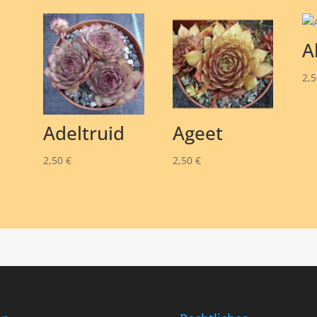
Al
2,
Adeltruid
Ageet
2,50
€
2,50
€