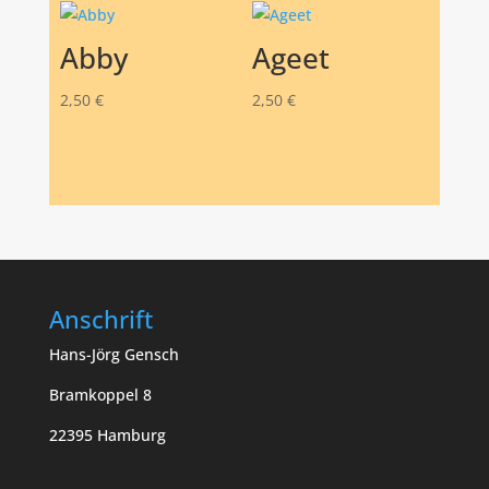
Abby
Ageet
2,50
€
2,50
€
Anschrift
Hans-Jörg Gensch
Bramkoppel 8
22395 Hamburg