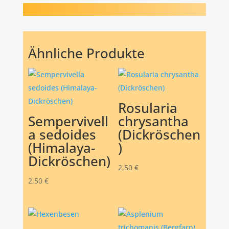
Ähnliche Produkte
Rosularia
Sempervivell
chrysantha
a sedoides
(Dickröschen
(Himalaya-
)
Dickröschen)
2,50
€
2,50
€