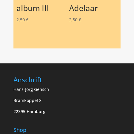
album III
Adelaar
2,50
€
2,50
€
Anschrift
Hans-Jörg Gensch
Bramkoppel 8
22395 Hamburg
Shop