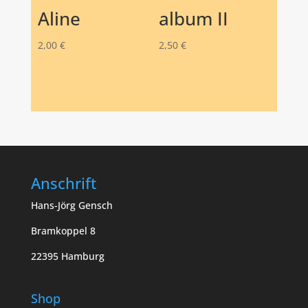
Aline
album II
2,00
€
2,50
€
Anschrift
Hans-Jörg Gensch
Bramkoppel 8
22395 Hamburg
Shop