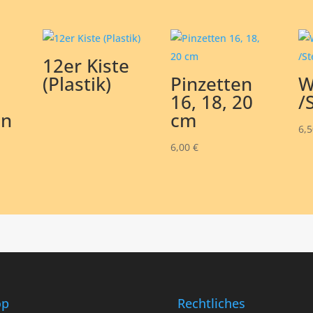
12er Kiste
(Plastik)
Pinzetten
W
16, 18, 20
/
en
cm
6,
6,00
€
op
Rechtliches