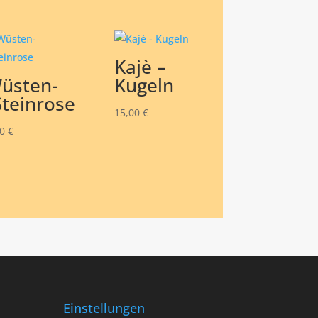
Kajè –
üsten-
Kugeln
Steinrose
15,00
€
50
€
Einstellungen