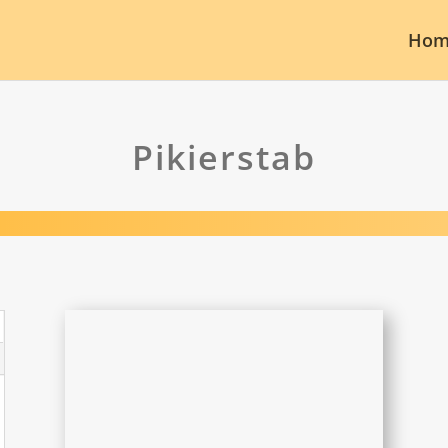
Hom
Pikierstab