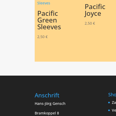
Pacific
Pacific
Joyce
Green
2,50
€
Sleeves
2,50
€
Anschrift
Sh
Za
Hans-Jörg Gensch
Ve
Bramkoppel 8