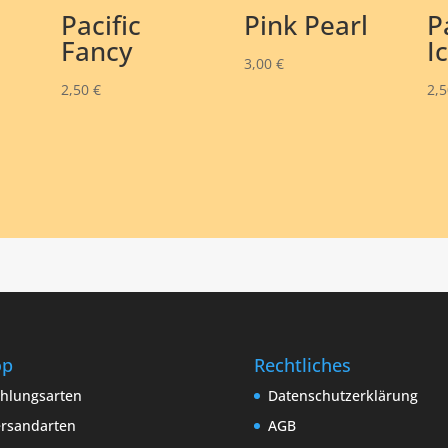
Pacific
Pink Pearl
P
Fancy
I
3,00
€
2,50
€
2,
op
Rechtliches
hlungsarten
Datenschutzerklärung
rsandarten
AGB