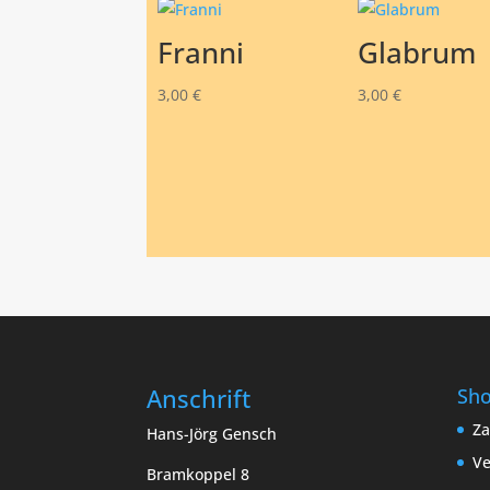
Franni
Glabrum
3,00
€
3,00
€
Anschrift
Sh
Za
Hans-Jörg Gensch
Ve
Bramkoppel 8