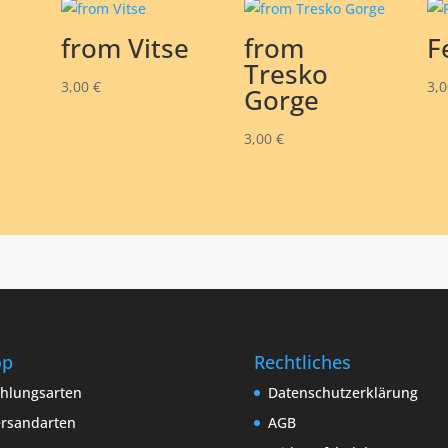
from Vitse
from
F
Tresko
3,00
€
3,
Gorge
3,00
€
op
Rechtliches
hlungsarten
Datenschutzerklärung
rsandarten
AGB