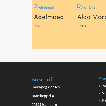
Adelmoed
Aldo Mor
2,50
€
2,50
€
Anschrift
Sh
Za
Hans-Jörg Gensch
Ve
Bramkoppel 8
Ka
22395 Hamburg