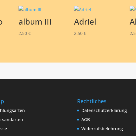
o
album III
Adriel
A
2,50
€
2,50
€
2,
op
Rechtliches
hlungsarten
Datenschutzerklärung
rsandarten
AGB
sse
Widerrufsbelehrung